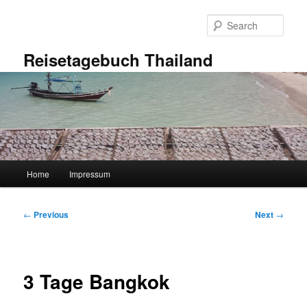
Skip
to
Sear
primary
content
Reisetagebuch Thailand
Main
Home
Impressum
menu
Post
←
Previous
Next
→
navigation
3 Tage Bangkok