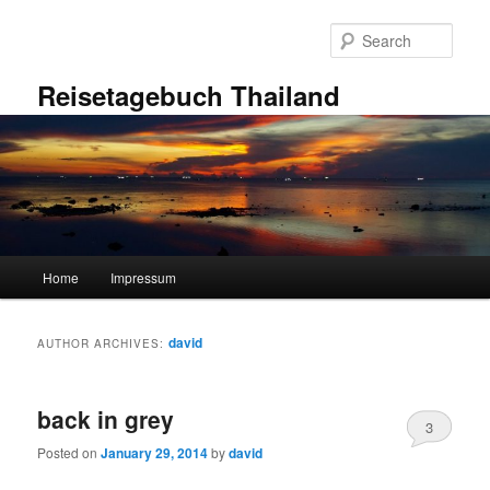
Skip
Skip
to
to
Sear
primary
secondary
content
content
Reisetagebuch Thailand
Main
Home
Impressum
menu
david
AUTHOR ARCHIVES:
back in grey
3
Posted on
January 29, 2014
by
david