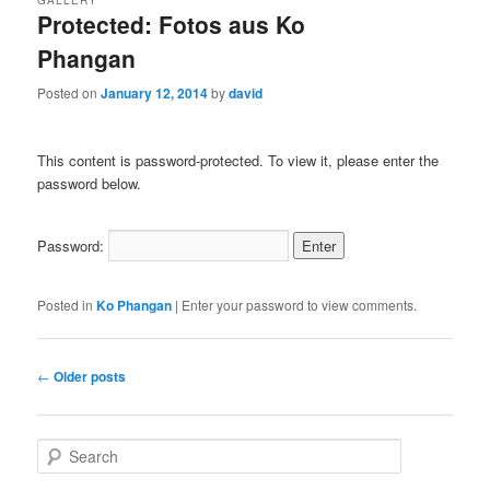
GALLERY
Protected: Fotos aus Ko
Phangan
Posted on
January 12, 2014
by
david
This content is password-protected. To view it, please enter the
password below.
Password:
Posted in
Ko Phangan
|
Enter your password to view comments.
Post
←
Older posts
navigation
S
e