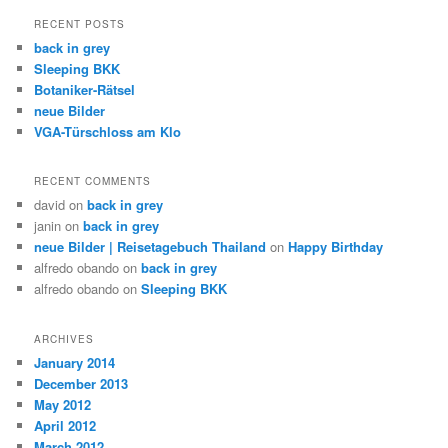
a
r
RECENT POSTS
c
back in grey
h
Sleeping BKK
Botaniker-Rätsel
neue Bilder
VGA-Türschloss am Klo
RECENT COMMENTS
david
on
back in grey
janin
on
back in grey
neue Bilder | Reisetagebuch Thailand
on
Happy Birthday
alfredo obando
on
back in grey
alfredo obando
on
Sleeping BKK
ARCHIVES
January 2014
December 2013
May 2012
April 2012
March 2012