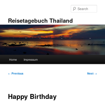
Skip
to
Sear
primary
content
Reisetagebuch Thailand
Main
Home
Impressum
menu
Post
←
Previous
Next
→
navigation
Happy Birthday