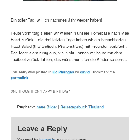
Ein toller Tag, will ich nächstes Jahr wieder haben!
Heute vormittag ziehen wir wieder in unsere Homebase nach Mae
Haad zurück – die drei letzten Tage haben wir am benachbarten
Haad Salad (thailändisch: Piratenstrand) mit Freunden verbracht.
Das Meer sieht ruhig aus, vielleicht können wir heute mit dem
Taxiboot zurück fahren, das wünschen sich die Kinder so sehr…
This entry was posted in
Ko Phangan
by
david
. Bookmark the
permalink
.
ONE THOUGHT ON “
HAPPY BIRTHDAY
”
Pingback:
neue Bilder | Reisetagebuch Thailand
Leave a Reply
You must be
logged in
to post a comment.